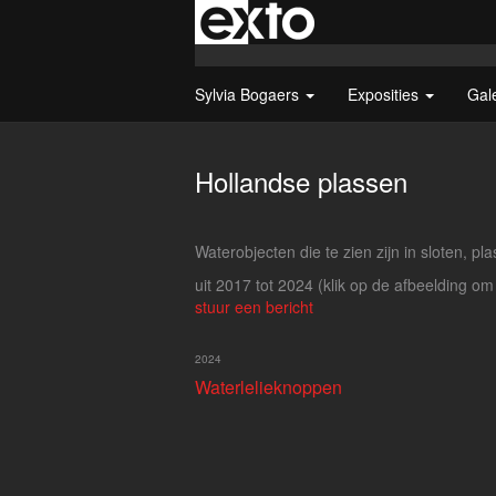
Sylvia Bogaers
Exposities
Gal
Hollandse plassen
Waterobjecten die te zien zijn in sloten, p
uit 2017 tot 2024
(klik op de afbeelding om
stuur een bericht
2024
Waterlelieknoppen